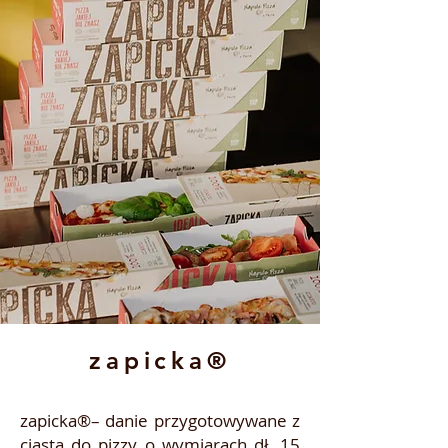
zapicka®
zapicka®– danie przygotowywane z
ciasta do pizzy o wymiarach dł. 15